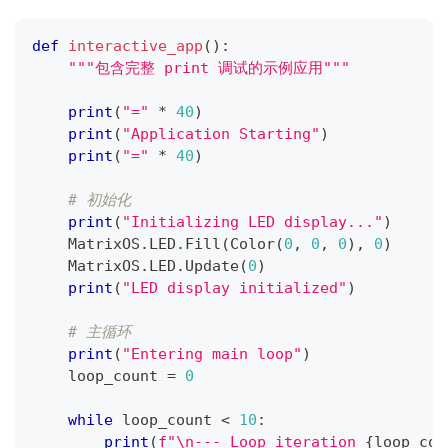
def
interactive_app
(
)
:
"""包含完整 print 调试的示例应用"""
print
(
"="
*
40
)
print
(
"Application Starting"
)
print
(
"="
*
40
)
# 初始化
print
(
"Initializing LED display..."
)
    MatrixOS
.
LED
.
Fill
(
Color
(
0
,
0
,
0
)
,
0
)
    MatrixOS
.
LED
.
Update
(
0
)
print
(
"LED display initialized"
)
# 主循环
print
(
"Entering main loop"
)
    loop_count 
=
0
while
 loop_count 
<
10
:
print
(
f"\n--- Loop iteration 
{
loop_cou