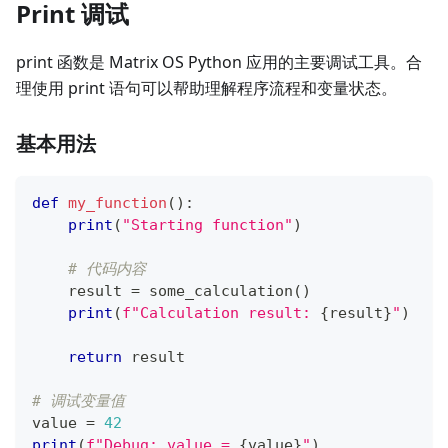
Print 调试
print 函数是 Matrix OS Python 应用的主要调试工具。合
理使用 print 语句可以帮助理解程序流程和变量状态。
基本用法
def
my_function
(
)
:
print
(
"Starting function"
)
# 代码内容
    result 
=
 some_calculation
(
)
print
(
f"Calculation result: 
{
result
}
"
)
return
 result
# 调试变量值
value 
=
42
print
(
f"Debug: value = 
{
value
}
"
)