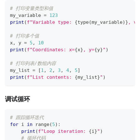
# 打印变量类型和值
my_variable 
=
123
print
(
f"Variable type: 
{
type
(
my_variable
)
}
, va
# 打印多个值
x
,
 y 
=
5
,
10
print
(
f"Coordinates: x=
{
x
}
, y=
{
y
}
"
)
# 打印列表/数组内容
my_list 
=
[
1
,
2
,
3
,
4
,
5
]
print
(
f"List contents: 
{
my_list
}
"
)
调试循环
# 跟踪循环迭代
for
 i 
in
range
(
5
)
:
print
(
f"Loop iteration: 
{
i
}
"
)
# 循环代码