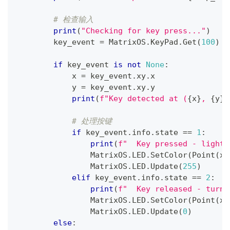
# 检查输入
print
(
"Checking for key press..."
)
        key_event 
=
 MatrixOS
.
KeyPad
.
Get
(
100
)
if
 key_event 
is
not
None
:
            x 
=
 key_event
.
xy
.
x
            y 
=
 key_event
.
xy
.
y
print
(
f"Key detected at (
{
x
}
, 
{
y
}
)
# 处理按键
if
 key_event
.
info
.
state 
==
1
:
print
(
f"  Key pressed - lighti
                MatrixOS
.
LED
.
SetColor
(
Point
(
x
,
                MatrixOS
.
LED
.
Update
(
255
)
elif
 key_event
.
info
.
state 
==
2
:
print
(
f"  Key released - turni
                MatrixOS
.
LED
.
SetColor
(
Point
(
x
,
                MatrixOS
.
LED
.
Update
(
0
)
else
: