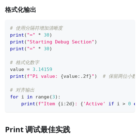
格式化输出
# 使用分隔符增加清晰度
print
(
"="
*
30
)
print
(
"Starting Debug Section"
)
print
(
"="
*
30
)
# 格式化数字
value 
=
3.14159
print
(
f"Pi value: 
{
value
:
.2f
}
"
)
# 保留两位小数
# 对齐输出
for
 i 
in
range
(
3
)
:
print
(
f"Item 
{
i
:
2d
}
: 
{
'Active'
if
 i 
>
0
el
Print 调试最佳实践