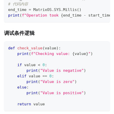
# 代码内容
end_time 
=
 MatrixOS
.
SYS
.
Millis
(
)
print
(
f"Operation took 
{
end_time 
-
 start_time
}
调试条件逻辑
def
check_value
(
value
)
:
print
(
f"Checking value: 
{
value
}
"
)
if
 value 
<
0
:
print
(
"Value is negative"
)
elif
 value 
==
0
:
print
(
"Value is zero"
)
else
:
print
(
"Value is positive"
)
return
 value