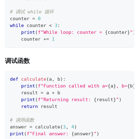
# 调试 while 循环
counter 
=
0
while
 counter 
<
3
:
print
(
f"While loop: counter = 
{
counter
}
"
)
    counter 
+=
1
调试函数
def
calculate
(
a
,
 b
)
:
print
(
f"Function called with a=
{
a
}
, b=
{
b
}
"
    result 
=
 a 
+
 b
print
(
f"Returning result: 
{
result
}
"
)
return
 result
# 调用函数
answer 
=
 calculate
(
3
,
4
)
print
(
f"Final answer: 
{
answer
}
"
)