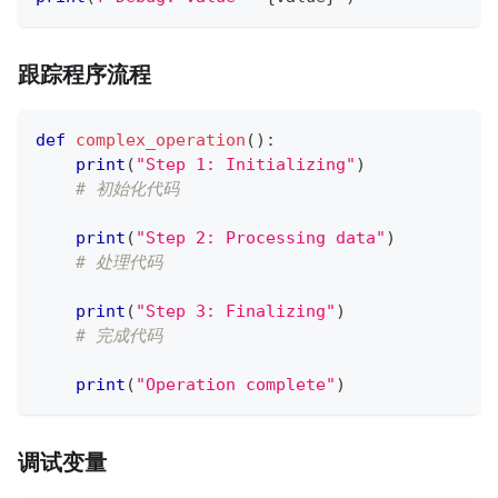
跟踪程序流程
def
complex_operation
(
)
:
print
(
"Step 1: Initializing"
)
# 初始化代码
print
(
"Step 2: Processing data"
)
# 处理代码
print
(
"Step 3: Finalizing"
)
# 完成代码
print
(
"Operation complete"
)
调试变量