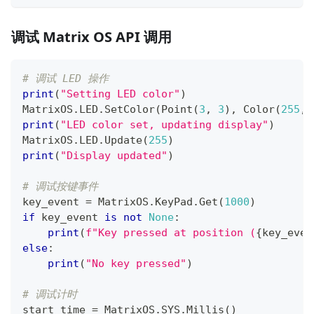
调试 Matrix OS API 调用
# 调试 LED 操作
print
(
"Setting LED color"
)
MatrixOS
.
LED
.
SetColor
(
Point
(
3
,
3
)
,
 Color
(
255
,
print
(
"LED color set, updating display"
)
MatrixOS
.
LED
.
Update
(
255
)
print
(
"Display updated"
)
# 调试按键事件
key_event 
=
 MatrixOS
.
KeyPad
.
Get
(
1000
)
if
 key_event 
is
not
None
:
print
(
f"Key pressed at position (
{
key_even
else
:
print
(
"No key pressed"
)
# 调试计时
start_time 
=
 MatrixOS
.
SYS
.
Millis
(
)